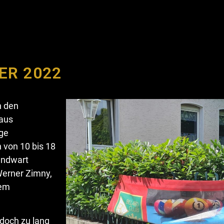
ER 2022
n den
 aus
age
n von 10 bis 18
endwart
erner Zimny,
rem
 doch zu lang